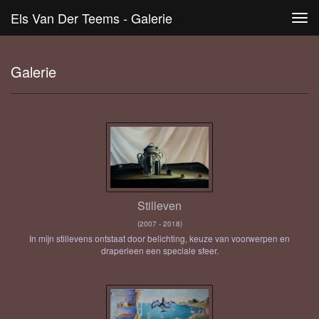
Els Van Der Teems - Galerie
Tog
navi
Galerie
Stilleven
(2007 - 2018)
In mijn stillevens ontstaat door belichting, keuze van voorwerpen en
draperieen een speciale sfeer.